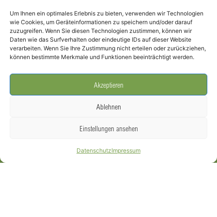
Um Ihnen ein optimales Erlebnis zu bieten, verwenden wir Technologien
Termine
wie Cookies, um Geräteinformationen zu speichern und/oder darauf
zuzugreifen. Wenn Sie diesen Technologien zustimmen, können wir
Daten wie das Surfverhalten oder eindeutige IDs auf dieser Website
Infothek
verarbeiten. Wenn Sie Ihre Zustimmung nicht erteilen oder zurückziehen,
können bestimmte Merkmale und Funktionen beeinträchtigt werden.
Social Media
Akzeptieren
Ablehnen
Einstellungen ansehen
DER AGRARHANDEL – Bundesverband Agrarhandel und Verein der
Datenschutz
Impressum
Getreidehändler der Hamburger Börse e.V. –
Impressum
|
Datenschutz