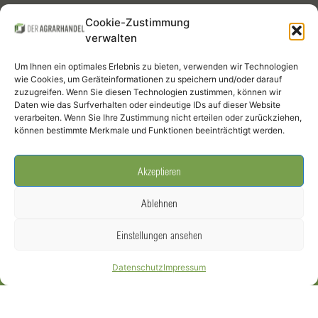
Kontrakte
Cookie-Zustimmung
verwalten
Mitglieder
Um Ihnen ein optimales Erlebnis zu bieten, verwenden wir Technologien
Termine
wie Cookies, um Geräteinformationen zu speichern und/oder darauf
zuzugreifen. Wenn Sie diesen Technologien zustimmen, können wir
Daten wie das Surfverhalten oder eindeutige IDs auf dieser Website
Infothek
verarbeiten. Wenn Sie Ihre Zustimmung nicht erteilen oder zurückziehen,
können bestimmte Merkmale und Funktionen beeinträchtigt werden.
Social Media
Akzeptieren
Ablehnen
Einstellungen ansehen
DER AGRARHANDEL – Bundesverband Agrarhandel und Verein der
Datenschutz
Impressum
Getreidehändler der Hamburger Börse e.V. –
Impressum
|
Datenschutz