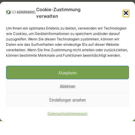
Kontrakte
Cookie-Zustimmung
verwalten
Mitglieder
Um Ihnen ein optimales Erlebnis zu bieten, verwenden wir Technologien
Termine
wie Cookies, um Geräteinformationen zu speichern und/oder darauf
zuzugreifen. Wenn Sie diesen Technologien zustimmen, können wir
Daten wie das Surfverhalten oder eindeutige IDs auf dieser Website
Infothek
verarbeiten. Wenn Sie Ihre Zustimmung nicht erteilen oder zurückziehen,
können bestimmte Merkmale und Funktionen beeinträchtigt werden.
Social Media
Akzeptieren
Ablehnen
Einstellungen ansehen
DER AGRARHANDEL – Bundesverband Agrarhandel und Verein der
Datenschutz
Impressum
Getreidehändler der Hamburger Börse e.V. –
Impressum
|
Datenschutz