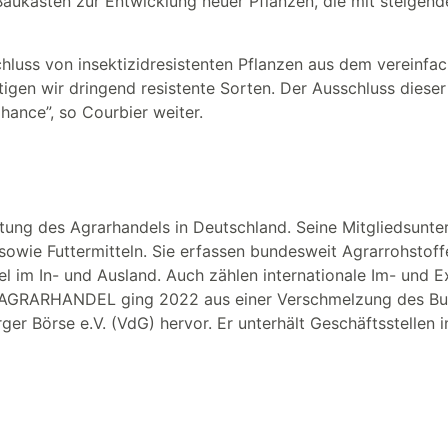
Baukasten zur Entwicklung neuer Pflanzen, die mit steige
hluss von insektizidresistenten Pflanzen aus dem vereinfa
igen wir dringend resistente Sorten. Der Ausschluss diese
hance”, so Courbier weiter.
ng des Agrarhandels in Deutschland. Seine Mitgliedsunter
owie Futtermitteln. Sie erfassen bundesweit Agrarrohstoff
el im In- und Ausland. Auch zählen internationale Im- und 
R AGRARHANDEL ging 2022 aus einer Verschmelzung des Bu
er Börse e.V. (VdG) hervor. Er unterhält Geschäftsstellen 