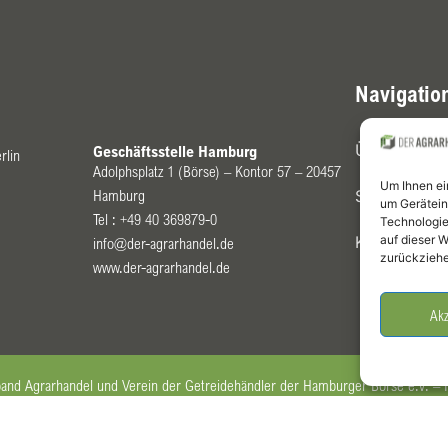
Navigatio
Über Uns
Geschäftsstelle Hamburg
rlin
Adolphsplatz 1 (Börse) – Kontor 57 – 20457
Um Ihnen ei
Hamburg
Schiedsgeri
um Gerätein
Tel :
+49 40 369879-0
Technologie
Kontrakte
auf dieser W
info@der-agrarhandel.de
zurückziehe
www.der-agrarhandel.de
Akz
 Agrarhandel und Verein der Getreidehändler der Hamburger Börse e.V. –