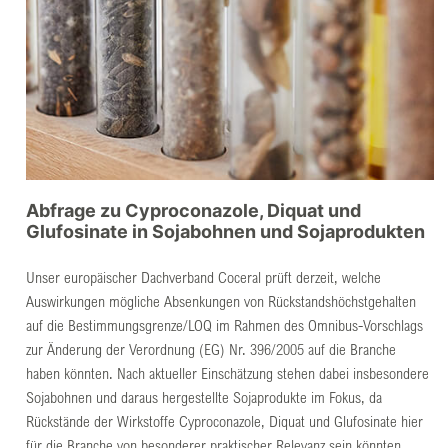
Abfrage zu Cyproconazole, Diquat und
Glufosinate in Sojabohnen und Sojaprodukten
Unser europäischer Dachverband Coceral prüft derzeit, welche
Auswirkungen mögliche Absenkungen von Rückstandshöchstgehalten
auf die Bestimmungsgrenze/LOQ im Rahmen des Omnibus-Vorschlags
zur Änderung der Verordnung (EG) Nr. 396/2005 auf die Branche
haben könnten. Nach aktueller Einschätzung stehen dabei insbesondere
Sojabohnen und daraus hergestellte Sojaprodukte im Fokus, da
Rückstände der Wirkstoffe Cyproconazole, Diquat und Glufosinate hier
für die Branche von besonderer praktischer Relevanz sein könnten.